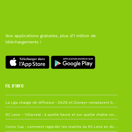
Nos applications gratuites, plus d'1 million de
téléchargements !
FIL D’INFO
6 août à 10h12
La Liga change de diffuseur : DAZN et Disney+ remplacent beIN Sports !
1 août à 09h19
RC Lens – Villarreal : à quelle heure et sur quelle chaîne voir la finale de la Como Cup ?
27 juillet à 19h57
Como Cup : comment regarder les matchs du RC Lens en direct ?