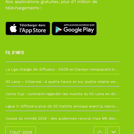
Nos applications gratuites, plus d'1 million de
téléchargements !
FIL D’INFO
6 août à 10h12
La Liga change de diffuseur : DAZN et Disney+ remplacent beIN Sports !
1 août à 09h19
RC Lens – Villarreal : à quelle heure et sur quelle chaîne voir la finale de la Como Cup ?
27 juillet à 19h57
Como Cup : comment regarder les matchs du RC Lens en direct ?
22 juillet à 19h16
Ligue 1+ diffusera plus de 30 matchs amicaux avant la reprise de la Ligue 1
22 juillet à 15h22
Coupe du monde 2026 : des audiences record, mais M6 devrait perdre très gros !
TOUT VOIR