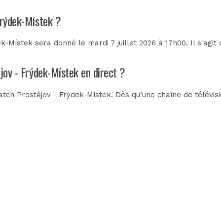
Frýdek-Místek ?
-Místek sera donné le mardi 7 juillet 2026 à 17h00. Il s'agi
jov - Frýdek-Místek en direct ?
tch Prostějov - Frýdek-Místek. Dès qu’une chaîne de télévisi