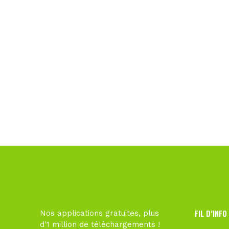
FIL D’INFO
Nos applications gratuites, plus
d'1 million de téléchargements !