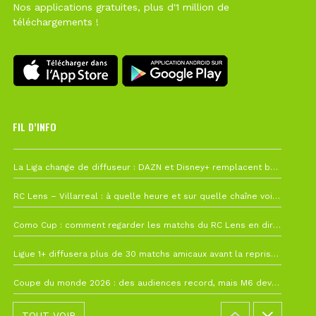
Nos applications gratuites, plus d'1 million de
téléchargements !
FIL D’INFO
Hier à 10h12
La Liga change de diffuseur : DAZN et Disney+ remplacent beIN Sports !
1 août à 09h19
RC Lens – Villarreal : à quelle heure et sur quelle chaîne voir la finale de la Como Cup ?
27 juillet à 19h57
Como Cup : comment regarder les matchs du RC Lens en direct ?
22 juillet à 19h16
Ligue 1+ diffusera plus de 30 matchs amicaux avant la reprise de la Ligue 1
22 juillet à 15h22
Coupe du monde 2026 : des audiences record, mais M6 devrait perdre très gros !
TOUT VOIR