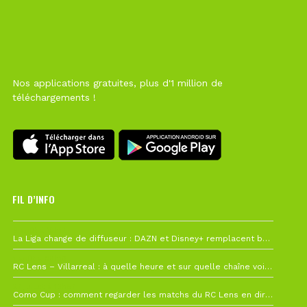
Nos applications gratuites, plus d'1 million de
téléchargements !
FIL D’INFO
6 août à 10h12
La Liga change de diffuseur : DAZN et Disney+ remplacent beIN Sports !
1 août à 09h19
RC Lens – Villarreal : à quelle heure et sur quelle chaîne voir la finale de la Como Cup ?
27 juillet à 19h57
Como Cup : comment regarder les matchs du RC Lens en direct ?