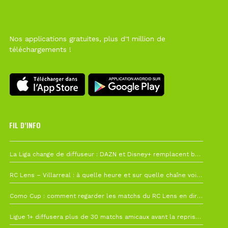
Nos applications gratuites, plus d'1 million de
téléchargements !
FIL D’INFO
Hier à 10h12
La Liga change de diffuseur : DAZN et Disney+ remplacent beIN Sports !
1 août à 09h19
RC Lens – Villarreal : à quelle heure et sur quelle chaîne voir la finale de la Como Cup ?
27 juillet à 19h57
Como Cup : comment regarder les matchs du RC Lens en direct ?
22 juillet à 19h16
Ligue 1+ diffusera plus de 30 matchs amicaux avant la reprise de la Ligue 1