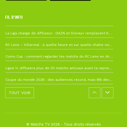
FIL D’INFO
6 août à 10h12
La Liga change de diffuseur : DAZN et Disney+ remplacent beIN Sports !
1 août à 09h19
RC Lens – Villarreal : à quelle heure et sur quelle chaîne voir la finale de la Como Cup ?
27 juillet à 19h57
Como Cup : comment regarder les matchs du RC Lens en direct ?
22 juillet à 19h16
Ligue 1+ diffusera plus de 30 matchs amicaux avant la reprise de la Ligue 1
22 juillet à 15h22
Coupe du monde 2026 : des audiences record, mais M6 devrait perdre très gros !
TOUT VOIR
© Matchs TV 2026 - Tous droits réservés