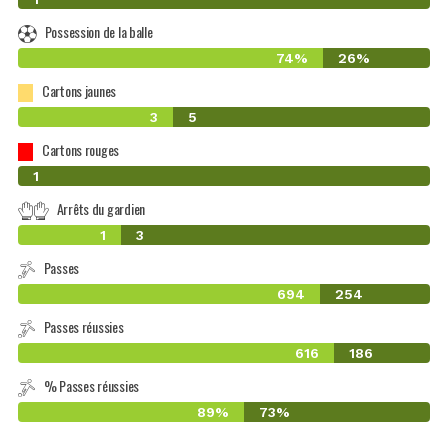
Possession de la balle
74%
26%
Cartons jaunes
3
5
Cartons rouges
0
1
Arrêts du gardien
1
3
Passes
694
254
Passes réussies
616
186
% Passes réussies
89%
73%