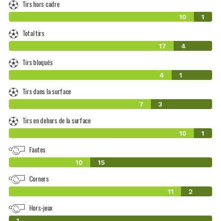
Tirs hors cadre
10
1
Total tirs
17
4
Tirs bloqués
4
1
Tirs dans la surface
7
3
Tirs en dehors de la surface
10
1
Fautes
10
15
Corners
11
2
Hors-jeux
0
1