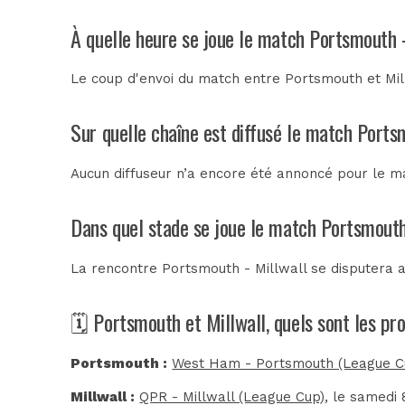
À quelle heure se joue le match Portsmouth -
Le coup d'envoi du match entre Portsmouth et Mill
Sur quelle chaîne est diffusé le match Ports
Aucun diffuseur n’a encore été annoncé pour le ma
Dans quel stade se joue le match Portsmouth
La rencontre Portsmouth - Millwall se disputera 
🗓️ Portsmouth et Millwall, quels sont les p
Portsmouth :
West Ham - Portsmouth (League C
Millwall :
QPR - Millwall (League Cup)
, le samedi 