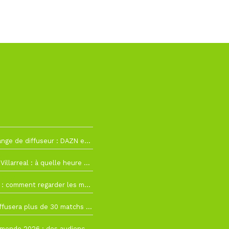
La Liga change de diffuseur : DAZN et Disney+ remplacent beIN Sports !
h19
RC Lens – Villarreal : à quelle heure et sur quelle chaîne voir la finale de la Como Cup ?
 19h57
Como Cup : comment regarder les matchs du RC Lens en direct ?
 19h16
Ligue 1+ diffusera plus de 30 matchs amicaux avant la reprise de la Ligue 1
 15h22
Coupe du monde 2026 : des audiences record, mais M6 devrait perdre très gros !