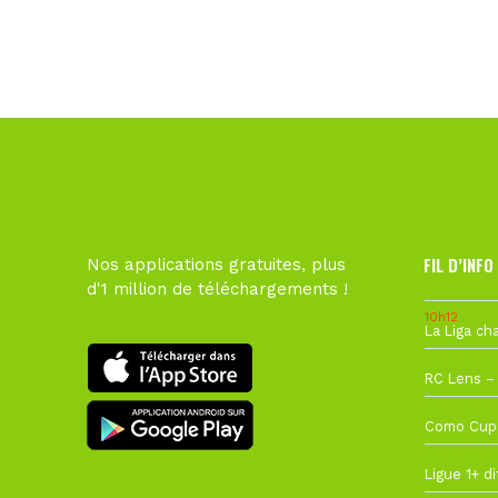
FIL D’INFO
Nos applications gratuites, plus
d'1 million de téléchargements !
10h12
1 août à 09
27 juillet à
22 juillet à