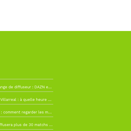
La Liga change de diffuseur : DAZN et Disney+ remplacent beIN Sports !
h19
RC Lens – Villarreal : à quelle heure et sur quelle chaîne voir la finale de la Como Cup ?
 19h57
Como Cup : comment regarder les matchs du RC Lens en direct ?
 19h16
Ligue 1+ diffusera plus de 30 matchs amicaux avant la reprise de la Ligue 1