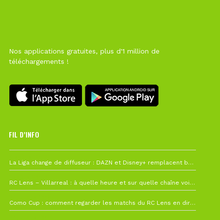
Nos applications gratuites, plus d'1 million de
téléchargements !
FIL D’INFO
6 août à 10h12
La Liga change de diffuseur : DAZN et Disney+ remplacent beIN Sports !
1 août à 09h19
RC Lens – Villarreal : à quelle heure et sur quelle chaîne voir la finale de la Como Cup ?
27 juillet à 19h57
Como Cup : comment regarder les matchs du RC Lens en direct ?
22 juillet à 19h16