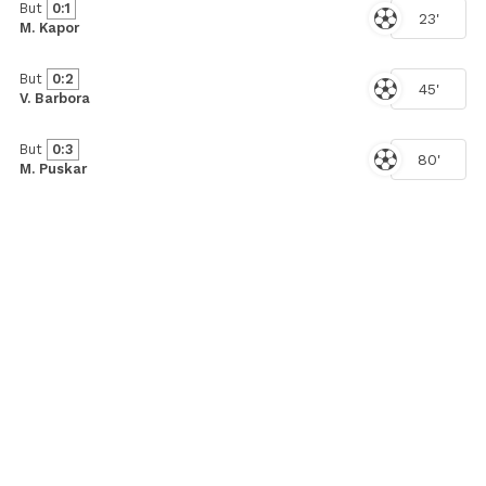
But
0:1
23'
M. Kapor
But
0:2
45'
V. Barbora
But
0:3
80'
M. Puskar