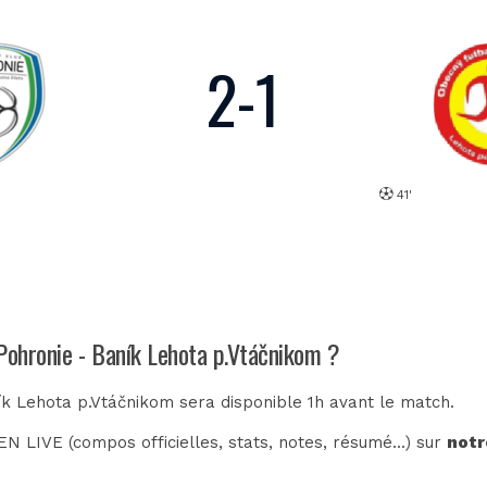
2
-
1
41'
 Pohronie - Baník Lehota p.Vtáčnikom ?
ík Lehota p.Vtáčnikom sera disponible 1h avant le match.
N LIVE (compos officielles, stats, notes, résumé...) sur
notr