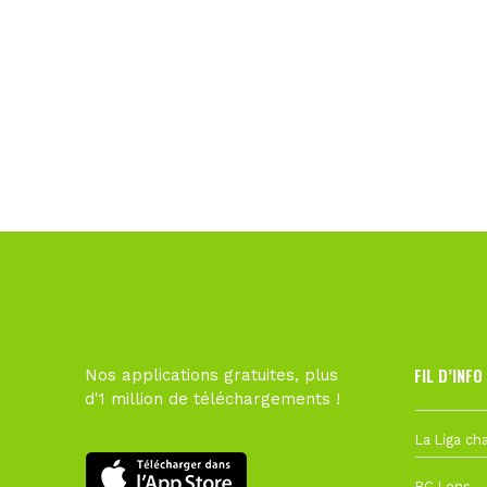
FIL D’INFO
Nos applications gratuites, plus
d'1 million de téléchargements !
6 août à 10
1 août à 09