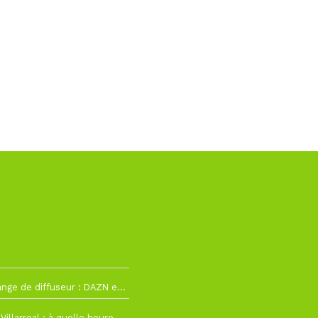
h12
La Liga change de diffuseur : DAZN et Disney+ remplacent beIN Sports !
h19
RC Lens – Villarreal : à quelle heure et sur quelle chaîne voir la finale de la Como Cup ?