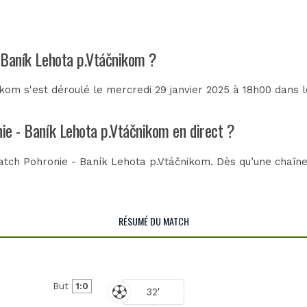
- Baník Lehota p.Vtáčnikom ?
kom s'est déroulé le mercredi 29 janvier 2025 à 18h00 dans 
nie - Baník Lehota p.Vtáčnikom en direct ?
tch Pohronie - Baník Lehota p.Vtáčnikom. Dès qu’une chaîne 
RÉSUMÉ DU MATCH
But
1:0
32'