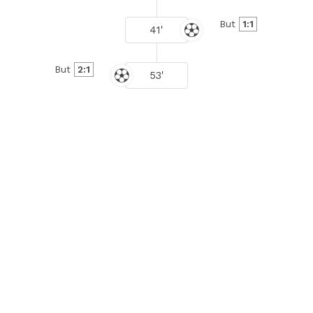
But
1:1
41'
But
2:1
53'