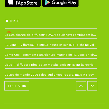
FIL D’INFO
10h12
La Liga change de diffuseur : DAZN et Disney+ remplacent beIN Sports !
1 août à 09h19
RC Lens – Villarreal : à quelle heure et sur quelle chaîne voir la finale de la Como Cup ?
27 juillet à 19h57
Como Cup : comment regarder les matchs du RC Lens en direct ?
22 juillet à 19h16
Ligue 1+ diffusera plus de 30 matchs amicaux avant la reprise de la Ligue 1
22 juillet à 15h22
Coupe du monde 2026 : des audiences record, mais M6 devrait perdre très gros !
TOUT VOIR