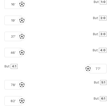
But
1:0
16'
But
2:0
19'
But
3:0
37'
But
4:0
46'
But
4:1
77'
But
5:1
78'
But
6:1
82'