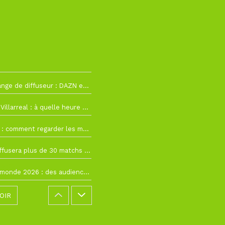
h12
La Liga change de diffuseur : DAZN et Disney+ remplacent beIN Sports !
h19
RC Lens – Villarreal : à quelle heure et sur quelle chaîne voir la finale de la Como Cup ?
 19h57
Como Cup : comment regarder les matchs du RC Lens en direct ?
 19h16
Ligue 1+ diffusera plus de 30 matchs amicaux avant la reprise de la Ligue 1
 15h22
Coupe du monde 2026 : des audiences record, mais M6 devrait perdre très gros !
OIR