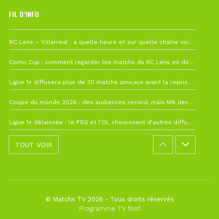
FIL D’INFO
1 août à 09h19
RC Lens – Villarreal : à quelle heure et sur quelle chaîne voir la finale de la Como Cup ?
27 juillet à 19h57
Como Cup : comment regarder les matchs du RC Lens en direct ?
22 juillet à 19h16
Ligue 1+ diffusera plus de 30 matchs amicaux avant la reprise de la Ligue 1
22 juillet à 15h22
Coupe du monde 2026 : des audiences record, mais M6 devrait perdre très gros !
19 juillet à 12h21
Ligue 1+ délaissée : le PSG et l’OL choisissent d’autres diffuseurs pour leur reprise
TOUT VOIR
© Matchs TV 2026 - Tous droits réservés
Programme TV foot