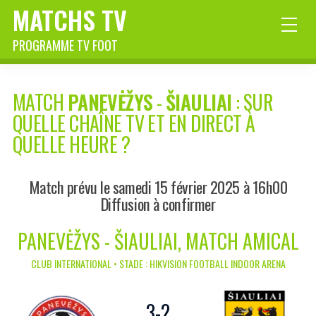
MATCHS TV
PROGRAMME TV FOOT
MATCH
PANEVĖŽYS
-
ŠIAULIAI
: SUR
QUELLE CHAÎNE TV ET EN DIRECT À
QUELLE HEURE ?
Match prévu le samedi 15 février 2025 à 16h00
Diffusion à confirmer
PANEVĖŽYS - ŠIAULIAI, MATCH AMICAL
CLUB INTERNATIONAL • STADE : HIKVISION FOOTBALL INDOOR ARENA
3
-
2