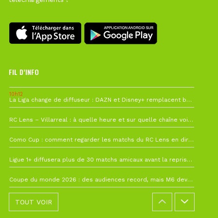
FIL D’INFO
10h12
La Liga change de diffuseur : DAZN et Disney+ remplacent beIN Sports !
1 août à 09h19
RC Lens – Villarreal : à quelle heure et sur quelle chaîne voir la finale de la Como Cup ?
27 juillet à 19h57
Como Cup : comment regarder les matchs du RC Lens en direct ?
22 juillet à 19h16
Ligue 1+ diffusera plus de 30 matchs amicaux avant la reprise de la Ligue 1
22 juillet à 15h22
Coupe du monde 2026 : des audiences record, mais M6 devrait perdre très gros !
TOUT VOIR