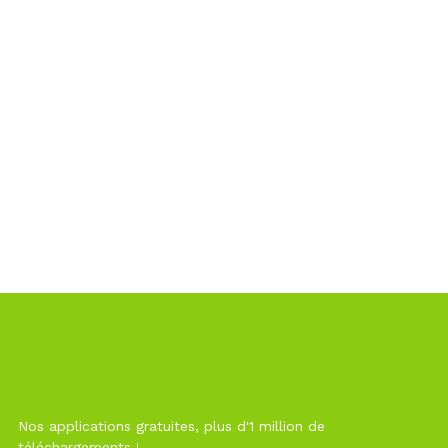
Nos applications gratuites, plus d'1 million de
téléchargements !