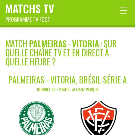
MATCHS TV
PROGRAMME TV FOOT
MATCH
PALMEIRAS
-
VITORIA
: SUR
QUELLE CHAÎNE TV ET EN DIRECT À
QUELLE HEURE ?
PALMEIRAS - VITORIA, BRÉSIL SÉRIE A
JOURNÉE 37 • STADE : ALLIANZ PARQUE