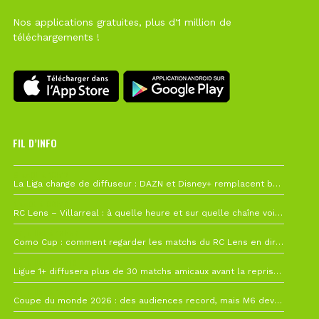
Nos applications gratuites, plus d'1 million de
téléchargements !
FIL D’INFO
6 août à 10h12
La Liga change de diffuseur : DAZN et Disney+ remplacent beIN Sports !
1 août à 09h19
RC Lens – Villarreal : à quelle heure et sur quelle chaîne voir la finale de la Como Cup ?
27 juillet à 19h57
Como Cup : comment regarder les matchs du RC Lens en direct ?
22 juillet à 19h16
Ligue 1+ diffusera plus de 30 matchs amicaux avant la reprise de la Ligue 1
22 juillet à 15h22
Coupe du monde 2026 : des audiences record, mais M6 devrait perdre très gros !