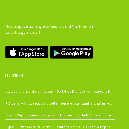
Nos applications gratuites, plus d'1 million de
téléchargements !
FIL D’INFO
6 août à 10h12
La Liga change de diffuseur : DAZN et Disney+ remplacent beIN Sports !
1 août à 09h19
RC Lens – Villarreal : à quelle heure et sur quelle chaîne voir la finale de la Como Cup ?
27 juillet à 19h57
Como Cup : comment regarder les matchs du RC Lens en direct ?
22 juillet à 19h16
Ligue 1+ diffusera plus de 30 matchs amicaux avant la reprise de la Ligue 1