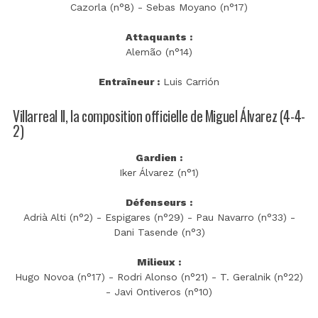
Cazorla (n°8) - Sebas Moyano (n°17)
Attaquants :
Alemão (n°14)
Entraîneur :
Luis Carrión
Villarreal II, la composition officielle de Miguel Álvarez (4-4-
2)
Gardien :
Iker Álvarez (n°1)
Défenseurs :
Adrià Alti (n°2) - Espigares (n°29) - Pau Navarro (n°33) -
Dani Tasende (n°3)
Milieux :
Hugo Novoa (n°17) - Rodri Alonso (n°21) - T. Geralnik (n°22)
- Javi Ontiveros (n°10)