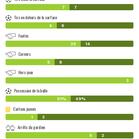
7
7
Tirs en dehors de la surface
4
6
Fautes
20
14
Corners
5
8
Hors-jeux
3
Possession de la balle
51%
49%
Cartons jaunes
1
3
Arrêts du gardien
5
2