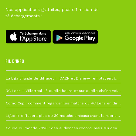
Nos applications gratuites, plus d'1 million de
téléchargements !
FIL D’INFO
6 août à 10h12
La Liga change de diffuseur : DAZN et Disney+ remplacent beIN Sports !
1 août à 09h19
RC Lens – Villarreal : à quelle heure et sur quelle chaîne voir la finale de la Como Cup ?
27 juillet à 19h57
Como Cup : comment regarder les matchs du RC Lens en direct ?
22 juillet à 19h16
Ligue 1+ diffusera plus de 30 matchs amicaux avant la reprise de la Ligue 1
22 juillet à 15h22
Coupe du monde 2026 : des audiences record, mais M6 devrait perdre très gros !