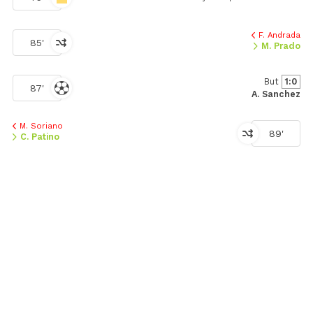
F. Andrada
85'
M. Prado
But
1:0
87'
A. Sanchez
M. Soriano
89'
C. Patino