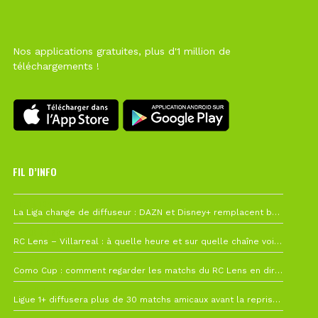
Nos applications gratuites, plus d'1 million de
téléchargements !
FIL D’INFO
Hier à 10h12
La Liga change de diffuseur : DAZN et Disney+ remplacent beIN Sports !
1 août à 09h19
RC Lens – Villarreal : à quelle heure et sur quelle chaîne voir la finale de la Como Cup ?
27 juillet à 19h57
Como Cup : comment regarder les matchs du RC Lens en direct ?
22 juillet à 19h16
Ligue 1+ diffusera plus de 30 matchs amicaux avant la reprise de la Ligue 1