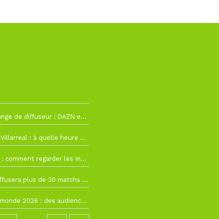
h12
La Liga change de diffuseur : DAZN et Disney+ remplacent beIN Sports !
h19
RC Lens – Villarreal : à quelle heure et sur quelle chaîne voir la finale de la Como Cup ?
 19h57
Como Cup : comment regarder les matchs du RC Lens en direct ?
 19h16
Ligue 1+ diffusera plus de 30 matchs amicaux avant la reprise de la Ligue 1
 15h22
Coupe du monde 2026 : des audiences record, mais M6 devrait perdre très gros !