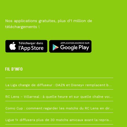
Nos applications gratuites, plus d'1 million de
téléchargements !
FIL D’INFO
Hier à 10h12
La Liga change de diffuseur : DAZN et Disney+ remplacent beIN Sports !
1 août à 09h19
RC Lens – Villarreal : à quelle heure et sur quelle chaîne voir la finale de la Como Cup ?
27 juillet à 19h57
Como Cup : comment regarder les matchs du RC Lens en direct ?
22 juillet à 19h16
Ligue 1+ diffusera plus de 30 matchs amicaux avant la reprise de la Ligue 1