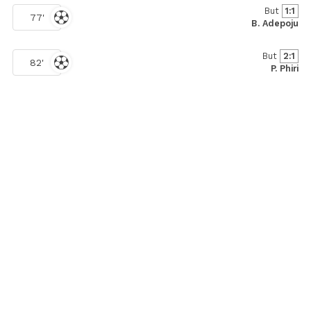
But
1:1
77'
B. Adepoju
But
2:1
82'
P. Phiri