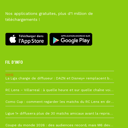
Nos applications gratuites, plus d'1 million de
téléchargements !
FIL D’INFO
10h12
La Liga change de diffuseur : DAZN et Disney+ remplacent beIN Sports !
1 août à 09h19
RC Lens – Villarreal : à quelle heure et sur quelle chaîne voir la finale de la Como Cup ?
27 juillet à 19h57
Como Cup : comment regarder les matchs du RC Lens en direct ?
22 juillet à 19h16
Ligue 1+ diffusera plus de 30 matchs amicaux avant la reprise de la Ligue 1
22 juillet à 15h22
Coupe du monde 2026 : des audiences record, mais M6 devrait perdre très gros !