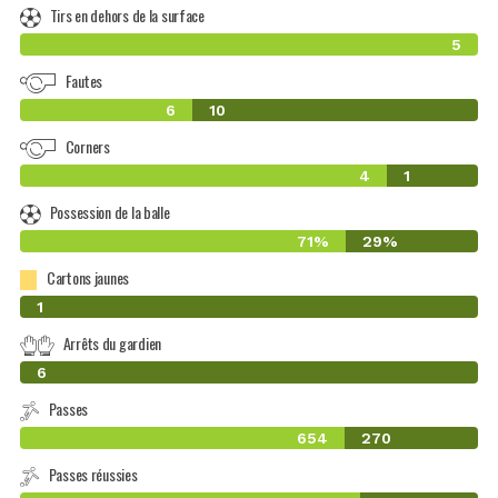
Tirs en dehors de la surface
5
Fautes
6
10
Corners
4
1
Possession de la balle
71%
29%
Cartons jaunes
0
1
Arrêts du gardien
0
6
Passes
654
270
Passes réussies