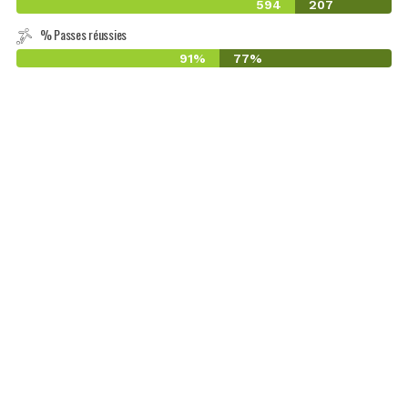
594
207
% Passes réussies
91%
77%