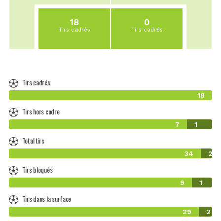
18
0
Tirs cadrés
Tirs cadrés
Tirs cadrés
18
Tirs hors cadre
7
1
Total tirs
34
2
Tirs bloqués
9
1
Tirs dans la surface
29
2