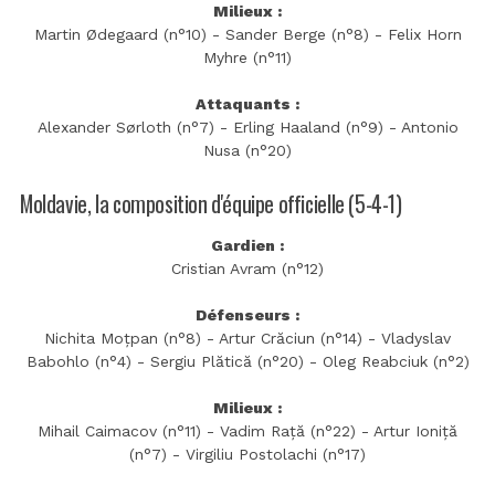
Milieux :
Martin Ødegaard (n°10) - Sander Berge (n°8) - Felix Horn
Myhre (n°11)
Attaquants :
Alexander Sørloth (n°7) - Erling Haaland (n°9) - Antonio
Nusa (n°20)
Moldavie, la composition d'équipe officielle (5-4-1)
Gardien :
Cristian Avram (n°12)
Défenseurs :
Nichita Moțpan (n°8) - Artur Crăciun (n°14) - Vladyslav
Babohlo (n°4) - Sergiu Plătică (n°20) - Oleg Reabciuk (n°2)
Milieux :
Mihail Caimacov (n°11) - Vadim Rață (n°22) - Artur Ioniță
(n°7) - Virgiliu Postolachi (n°17)