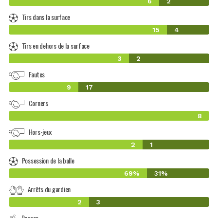
6
2
Tirs dans la surface
15
4
Tirs en dehors de la surface
3
2
Fautes
9
17
Corners
8
Hors-jeux
2
1
Possession de la balle
69%
31%
Arrêts du gardien
2
3
Passes