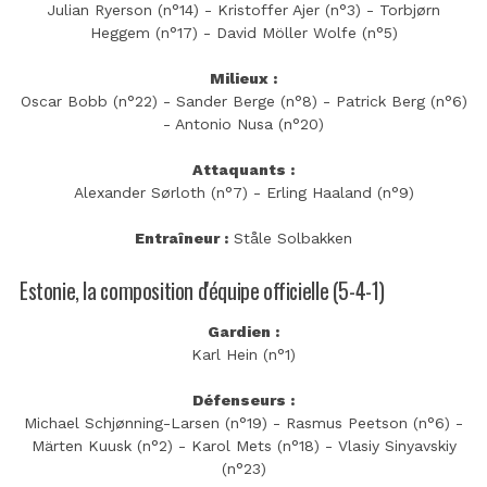
Julian Ryerson (n°14) - Kristoffer Ajer (n°3) - Torbjørn
Heggem (n°17) - David Möller Wolfe (n°5)
Milieux :
Oscar Bobb (n°22) - Sander Berge (n°8) - Patrick Berg (n°6)
- Antonio Nusa (n°20)
Attaquants :
Alexander Sørloth (n°7) - Erling Haaland (n°9)
Entraîneur :
Ståle Solbakken
Estonie, la composition d'équipe officielle (5-4-1)
Gardien :
Karl Hein (n°1)
Défenseurs :
Michael Schjønning-Larsen (n°19) - Rasmus Peetson (n°6) -
Märten Kuusk (n°2) - Karol Mets (n°18) - Vlasiy Sinyavskiy
(n°23)