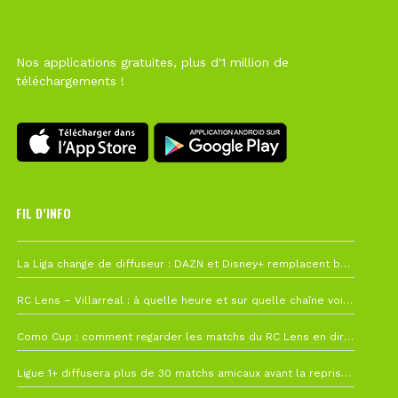
Nos applications gratuites, plus d'1 million de
téléchargements !
FIL D’INFO
6 août à 10h12
La Liga change de diffuseur : DAZN et Disney+ remplacent beIN Sports !
1 août à 09h19
RC Lens – Villarreal : à quelle heure et sur quelle chaîne voir la finale de la Como Cup ?
27 juillet à 19h57
Como Cup : comment regarder les matchs du RC Lens en direct ?
22 juillet à 19h16
Ligue 1+ diffusera plus de 30 matchs amicaux avant la reprise de la Ligue 1