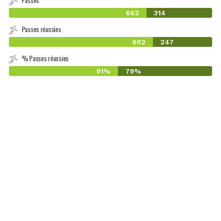
662
314
Passes réussies
602
247
% Passes réussies
91%
79%