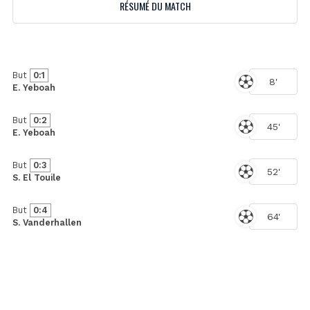
RÉSUMÉ DU MATCH
But
0:1
8'
E. Yeboah
But
0:2
45'
E. Yeboah
But
0:3
52'
S. El Touile
But
0:4
64'
S. Vanderhallen