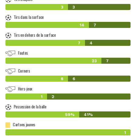
3
3
Tirs dans la surface
14
7
Tirs en dehors de la surface
7
4
Fautes
23
7
Corners
6
6
Hors-jeux
1
2
Possession de la balle
59%
41%
Cartons jaunes
1