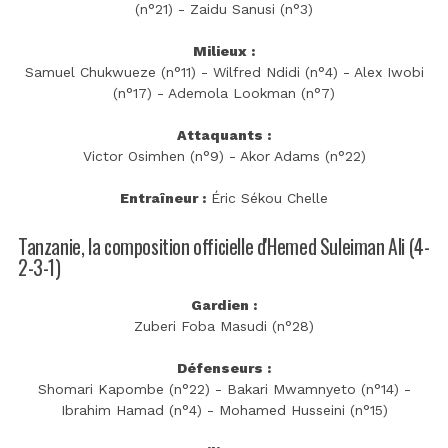
(n°21) - Zaidu Sanusi (n°3)
Milieux :
Samuel Chukwueze (n°11) - Wilfred Ndidi (n°4) - Alex Iwobi
(n°17) - Ademola Lookman (n°7)
Attaquants :
Victor Osimhen (n°9) - Akor Adams (n°22)
Entraîneur :
Éric Sékou Chelle
Tanzanie, la composition officielle d'Hemed Suleiman Ali (4-
2-3-1)
Gardien :
Zuberi Foba Masudi (n°28)
Défenseurs :
Shomari Kapombe (n°22) - Bakari Mwamnyeto (n°14) -
Ibrahim Hamad (n°4) - Mohamed Husseini (n°15)