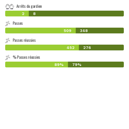
Arrêts du gardien
2
8
Passes
509
348
Passes réussies
452
276
% Passes réussies
89%
79%