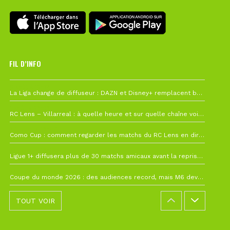
FIL D’INFO
6 août à 10h12
La Liga change de diffuseur : DAZN et Disney+ remplacent beIN Sports !
1 août à 09h19
RC Lens – Villarreal : à quelle heure et sur quelle chaîne voir la finale de la Como Cup ?
27 juillet à 19h57
Como Cup : comment regarder les matchs du RC Lens en direct ?
22 juillet à 19h16
Ligue 1+ diffusera plus de 30 matchs amicaux avant la reprise de la Ligue 1
22 juillet à 15h22
Coupe du monde 2026 : des audiences record, mais M6 devrait perdre très gros !
TOUT VOIR