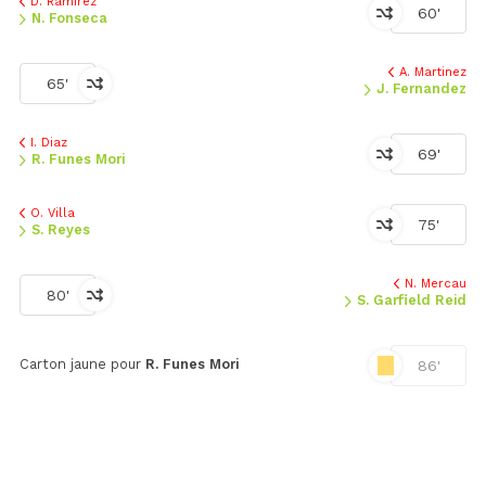
D. Ramirez
60'
N. Fonseca
A. Martinez
65'
J. Fernandez
I. Diaz
69'
R. Funes Mori
O. Villa
75'
S. Reyes
N. Mercau
80'
S. Garfield Reid
Carton jaune pour
R. Funes Mori
86'