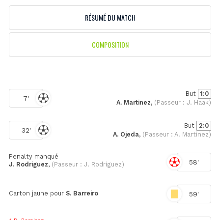
RÉSUMÉ DU MATCH
COMPOSITION
But
1:0
7'
A. Martinez,
(Passeur : J. Haak)
But
2:0
32'
A. Ojeda,
(Passeur : A. Martinez)
Penalty manqué
58'
J. Rodriguez
,
(Passeur : J. Rodriguez)
Carton jaune pour
S. Barreiro
59'