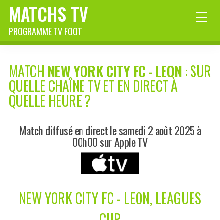
MATCHS TV
PROGRAMME TV FOOT
MATCH
NEW YORK CITY FC
-
LEON
: SUR
QUELLE CHAÎNE TV ET EN DIRECT À
QUELLE HEURE ?
Match diffusé en direct le samedi 2 août 2025 à
00h00 sur Apple TV
NEW YORK CITY FC - LEON, LEAGUES
CUP