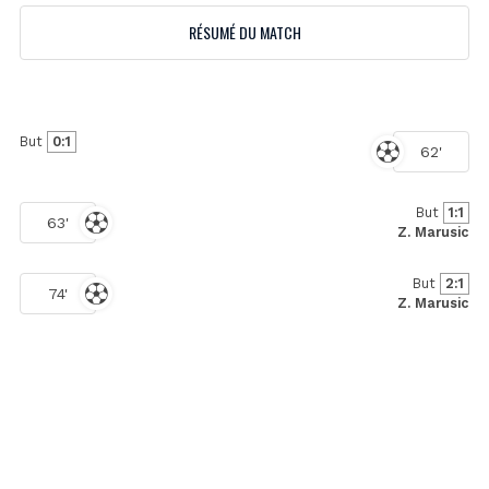
RÉSUMÉ DU MATCH
But
0:1
62'
But
1:1
63'
Z. Marusic
But
2:1
74'
Z. Marusic