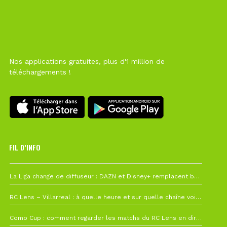
Nos applications gratuites, plus d'1 million de
téléchargements !
FIL D’INFO
6 août à 10h12
La Liga change de diffuseur : DAZN et Disney+ remplacent beIN Sports !
1 août à 09h19
RC Lens – Villarreal : à quelle heure et sur quelle chaîne voir la finale de la Como Cup ?
27 juillet à 19h57
Como Cup : comment regarder les matchs du RC Lens en direct ?