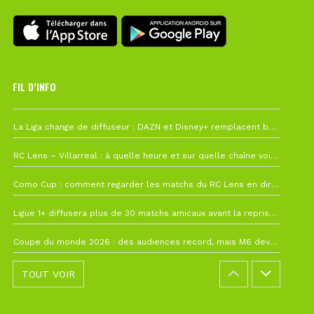
FIL D’INFO
6 août à 10h12
La Liga change de diffuseur : DAZN et Disney+ remplacent beIN Sports !
1 août à 09h19
RC Lens – Villarreal : à quelle heure et sur quelle chaîne voir la finale de la Como Cup ?
27 juillet à 19h57
Como Cup : comment regarder les matchs du RC Lens en direct ?
22 juillet à 19h16
Ligue 1+ diffusera plus de 30 matchs amicaux avant la reprise de la Ligue 1
22 juillet à 15h22
Coupe du monde 2026 : des audiences record, mais M6 devrait perdre très gros !
TOUT VOIR