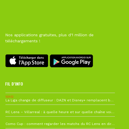
Nos applications gratuites, plus d'1 million de
téléchargements !
FIL D’INFO
10h12
La Liga change de diffuseur : DAZN et Disney+ remplacent beIN Sports !
1 août à 09h19
RC Lens – Villarreal : à quelle heure et sur quelle chaîne voir la finale de la Como Cup ?
27 juillet à 19h57
Como Cup : comment regarder les matchs du RC Lens en direct ?