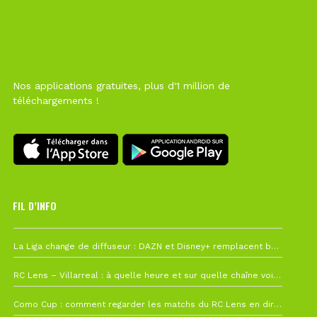
Nos applications gratuites, plus d'1 million de
téléchargements !
FIL D’INFO
Hier à 10h12
La Liga change de diffuseur : DAZN et Disney+ remplacent beIN Sports !
1 août à 09h19
RC Lens – Villarreal : à quelle heure et sur quelle chaîne voir la finale de la Como Cup ?
27 juillet à 19h57
Como Cup : comment regarder les matchs du RC Lens en direct ?