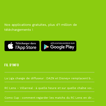
Nos applications gratuites, plus d'1 million de
téléchargements !
FIL D’INFO
6 août à 10h12
La Liga change de diffuseur : DAZN et Disney+ remplacent beIN Sports !
1 août à 09h19
RC Lens – Villarreal : à quelle heure et sur quelle chaîne voir la finale de la Como Cup ?
27 juillet à 19h57
Como Cup : comment regarder les matchs du RC Lens en direct ?
22 juillet à 19h16