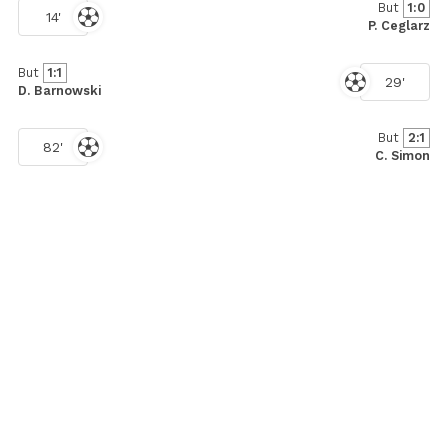
But
1:0
14'
P. Ceglarz
But
1:1
29'
D. Barnowski
But
2:1
82'
C. Simon