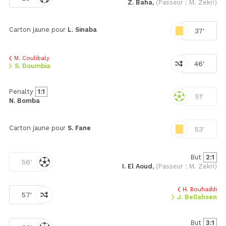
Z. Baha,
(Passeur : M. Zekri)
Carton jaune pour
L. Sinaba
37'
M. Coulibaly
46'
S. Doumbia
Penalty
1:1
51'
N. Bomba
Carton jaune pour
S. Fane
53'
But
2:1
56'
I. El Aoud,
(Passeur : M. Zekri)
H. Bouhaddi
57'
J. Bellahsen
But
3:1