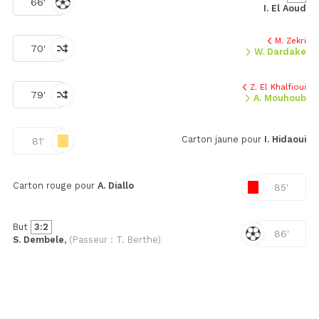
66'
I. El Aoud
M. Zekri
70'
W. Dardake
Z. El Khalfioui
79'
A. Mouhoub
Carton jaune pour
I. Hidaoui
81'
Carton rouge pour
A. Diallo
85'
But
3:2
86'
S. Dembele,
(Passeur : T. Berthe)