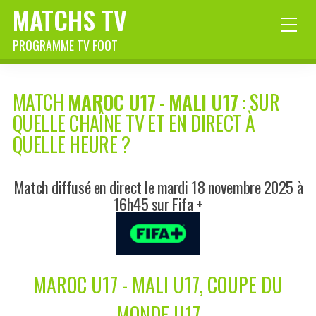
MATCHS TV
PROGRAMME TV FOOT
MATCH
MAROC U17
-
MALI U17
: SUR
QUELLE CHAÎNE TV ET EN DIRECT À
QUELLE HEURE ?
Match diffusé en direct le mardi 18 novembre 2025 à
16h45 sur Fifa +
MAROC U17 - MALI U17, COUPE DU
MONDE U17