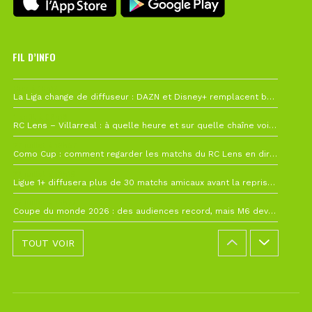
FIL D’INFO
Hier à 10h12
La Liga change de diffuseur : DAZN et Disney+ remplacent beIN Sports !
1 août à 09h19
RC Lens – Villarreal : à quelle heure et sur quelle chaîne voir la finale de la Como Cup ?
27 juillet à 19h57
Como Cup : comment regarder les matchs du RC Lens en direct ?
22 juillet à 19h16
Ligue 1+ diffusera plus de 30 matchs amicaux avant la reprise de la Ligue 1
22 juillet à 15h22
Coupe du monde 2026 : des audiences record, mais M6 devrait perdre très gros !
TOUT VOIR