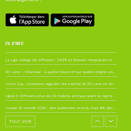
FIL D’INFO
Hier à 10h12
La Liga change de diffuseur : DAZN et Disney+ remplacent beIN Sports !
1 août à 09h19
RC Lens – Villarreal : à quelle heure et sur quelle chaîne voir la finale de la Como Cup ?
27 juillet à 19h57
Como Cup : comment regarder les matchs du RC Lens en direct ?
22 juillet à 19h16
Ligue 1+ diffusera plus de 30 matchs amicaux avant la reprise de la Ligue 1
22 juillet à 15h22
Coupe du monde 2026 : des audiences record, mais M6 devrait perdre très gros !
TOUT VOIR