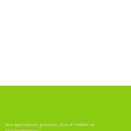
Nos applications gratuites, plus d'1 million de
téléchargements !