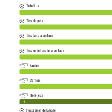
Total tirs
Tirs bloqués
Tirs dans la surface
Tirs en dehors de la surface
Fautes
Corners
Hors-jeux
0
1
Possession de la balle