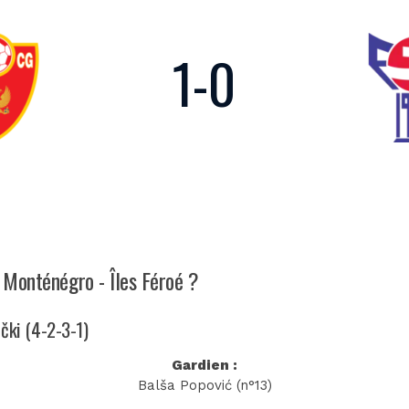
1
-
0
h Monténégro - Îles Féroé ?
ečki (4-2-3-1)
Gardien :
Balša Popović (n°13)