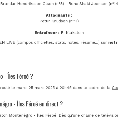
Brandur Hendriksson Olsen (n°8) - René Shaki Joensen (n°14
Attaquants :
Petur Knudsen (n°11)
Entraîneur :
E. Klakstein
N LIVE (compos officielles, stats, notes, résumé...) sur
notr
o - Îles Féroé ?
éroulé le mardi 25 mars 2025 à 20h45 dans le cadre de la
Co
négro - Îles Féroé en direct ?
tch Monténégro - Îles Féroé. Dès qu’une chaîne de télévision