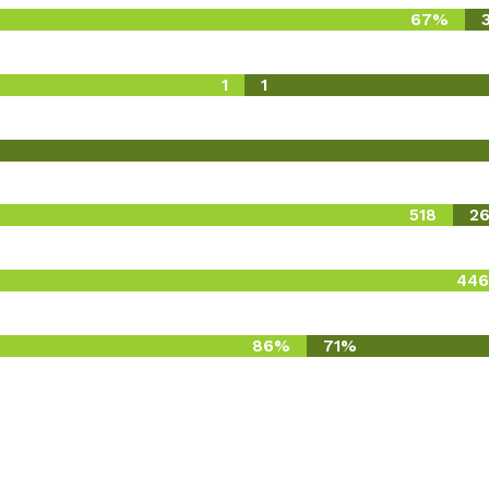
67%
1
1
518
2
446
86%
71%