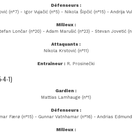
Défenseurs :
ić (n°7) - Igor Vujačić (n°5) - Nikola Šipčić (n°15) - Andrija Vu
Milieux :
efan Lončar (n°20) - Adam Marušić (n°23) - Stevan Jovetić (n°
Attaquants :
Nikola Krstović (n°11)
Entraîneur :
R. Prosinečki
5-4-1)
Gardien :
Mattias Lamhauge (n°1)
Défenseurs :
mar Færø (n°15) - Gunnar Vatnhamar (n°16) - Andrias Edmundss
Milieux :