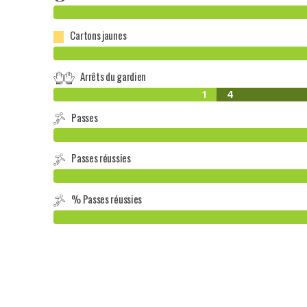
Cartons jaunes
Arrêts du gardien
1
4
Passes
Passes réussies
% Passes réussies