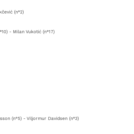
kčević (n°2)
10) - Milan Vukotić (n°17)
on (n°5) - Viljormur Davidsen (n°3)