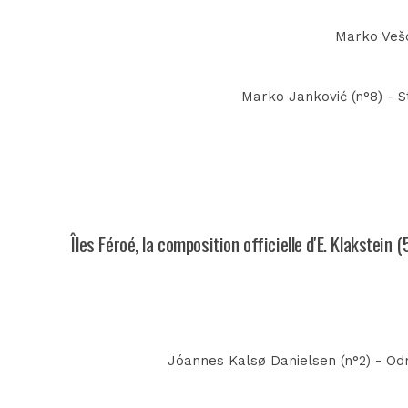
Marko Vešov
Marko Janković (n°8) - St
Îles Féroé, la composition officielle d'E. Klakstein (
Jóannes Kalsø Danielsen (n°2) - Od