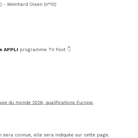
) - Meinhard Olsen (n°10)
e APPLI
programme TV Foot 👇
upe du monde 2026, qualifications Europe
.
 sera connue, elle sera indiquée sur cette page.