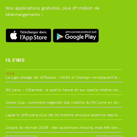
Nos applications gratuites, plus d'1 million de
téléchargements !
FIL D’INFO
10h12
La Liga change de diffuseur : DAZN et Disney+ remplacent beIN Sports !
1 août à 09h19
RC Lens – Villarreal : à quelle heure et sur quelle chaîne voir la finale de la Como Cup ?
27 juillet à 19h57
Como Cup : comment regarder les matchs du RC Lens en direct ?
22 juillet à 19h16
Ligue 1+ diffusera plus de 30 matchs amicaux avant la reprise de la Ligue 1
22 juillet à 15h22
Coupe du monde 2026 : des audiences record, mais M6 devrait perdre très gros !