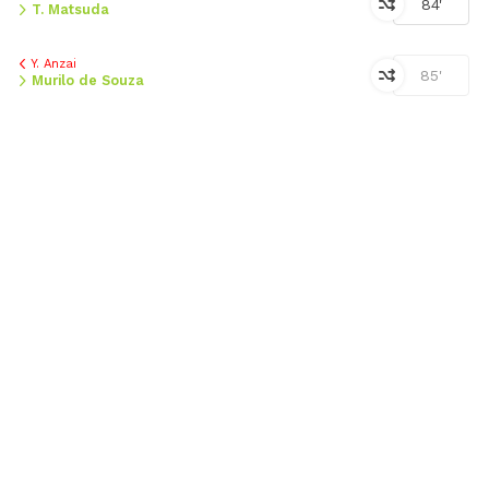
84'
T. Matsuda
Y. Anzai
85'
Murilo de Souza