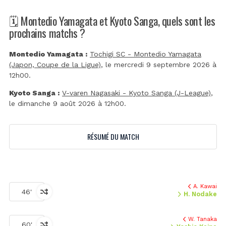
🗓️ Montedio Yamagata et Kyoto Sanga, quels sont les
prochains matchs ?
Montedio Yamagata :
Tochigi SC - Montedio Yamagata
(Japon, Coupe de la Ligue)
, le mercredi 9 septembre 2026 à
12h00.
Kyoto Sanga :
V-varen Nagasaki - Kyoto Sanga (J-League)
,
le dimanche 9 août 2026 à 12h00.
RÉSUMÉ DU MATCH
A. Kawai
46'
H. Nodake
W. Tanaka
60'