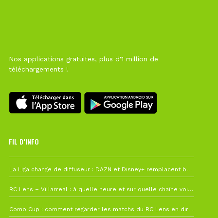
Nos applications gratuites, plus d'1 million de
téléchargements !
FIL D’INFO
6 août à 10h12
La Liga change de diffuseur : DAZN et Disney+ remplacent beIN Sports !
1 août à 09h19
RC Lens – Villarreal : à quelle heure et sur quelle chaîne voir la finale de la Como Cup ?
27 juillet à 19h57
Como Cup : comment regarder les matchs du RC Lens en direct ?