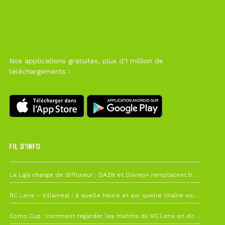
Nos applications gratuites, plus d'1 million de
téléchargements !
FIL D’INFO
Hier à 10h12
La Liga change de diffuseur : DAZN et Disney+ remplacent beIN Sports !
1 août à 09h19
RC Lens – Villarreal : à quelle heure et sur quelle chaîne voir la finale de la Como Cup ?
27 juillet à 19h57
Como Cup : comment regarder les matchs du RC Lens en direct ?