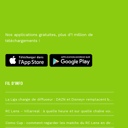
Nos applications gratuites, plus d'1 million de
téléchargements !
FIL D’INFO
6 août à 10h12
La Liga change de diffuseur : DAZN et Disney+ remplacent beIN Sports !
1 août à 09h19
RC Lens – Villarreal : à quelle heure et sur quelle chaîne voir la finale de la Como Cup ?
27 juillet à 19h57
Como Cup : comment regarder les matchs du RC Lens en direct ?