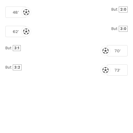
But
2:0
48'
But
3:0
62'
But
3:1
70'
But
3:2
73'