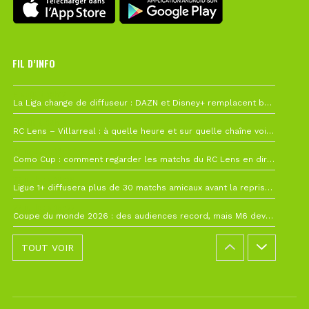
FIL D’INFO
6 août à 10h12
La Liga change de diffuseur : DAZN et Disney+ remplacent beIN Sports !
1 août à 09h19
RC Lens – Villarreal : à quelle heure et sur quelle chaîne voir la finale de la Como Cup ?
27 juillet à 19h57
Como Cup : comment regarder les matchs du RC Lens en direct ?
22 juillet à 19h16
Ligue 1+ diffusera plus de 30 matchs amicaux avant la reprise de la Ligue 1
22 juillet à 15h22
Coupe du monde 2026 : des audiences record, mais M6 devrait perdre très gros !
TOUT VOIR