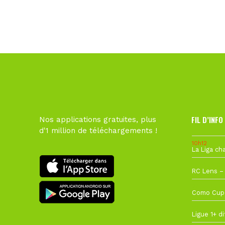
FIL D’INFO
Nos applications gratuites, plus
d'1 million de téléchargements !
10h12
1 août à 09
27 juillet à
22 juillet à