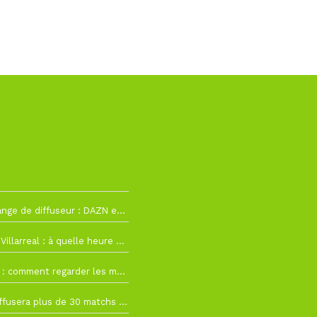
La Liga change de diffuseur : DAZN et Disney+ remplacent beIN Sports !
h19
RC Lens – Villarreal : à quelle heure et sur quelle chaîne voir la finale de la Como Cup ?
 19h57
Como Cup : comment regarder les matchs du RC Lens en direct ?
 19h16
Ligue 1+ diffusera plus de 30 matchs amicaux avant la reprise de la Ligue 1