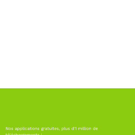
Nos applications gratuites, plus d'1 million de
téléchargements !