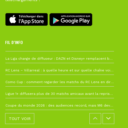
FIL D’INFO
6 août à 10h12
La Liga change de diffuseur : DAZN et Disney+ remplacent beIN Sports !
1 août à 09h19
RC Lens – Villarreal : à quelle heure et sur quelle chaîne voir la finale de la Como Cup ?
27 juillet à 19h57
Como Cup : comment regarder les matchs du RC Lens en direct ?
22 juillet à 19h16
Ligue 1+ diffusera plus de 30 matchs amicaux avant la reprise de la Ligue 1
22 juillet à 15h22
Coupe du monde 2026 : des audiences record, mais M6 devrait perdre très gros !
TOUT VOIR