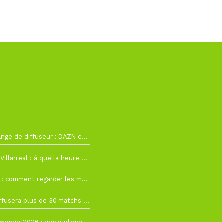
h12
La Liga change de diffuseur : DAZN et Disney+ remplacent beIN Sports !
h19
RC Lens – Villarreal : à quelle heure et sur quelle chaîne voir la finale de la Como Cup ?
 19h57
Como Cup : comment regarder les matchs du RC Lens en direct ?
 19h16
Ligue 1+ diffusera plus de 30 matchs amicaux avant la reprise de la Ligue 1
 15h22
Coupe du monde 2026 : des audiences record, mais M6 devrait perdre très gros !