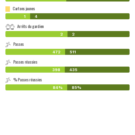
Cartons jaunes
1
4
Arrêts du gardien
2
2
Passes
472
511
Passes réussies
398
435
% Passes réussies
84%
85%